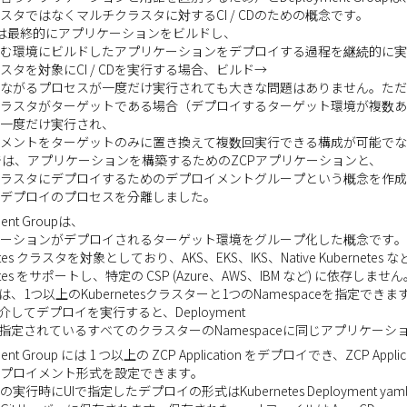
スタではなくマルチクラスタに対するCI / CDのための概念です。
Dとは最終的にアプリケーションをビルドし、
む環境にビルドしたアプリケーションをデプロイする過程を継続的に実
スタを対象にCI / CDを実行する場合、ビルド→
ながるプロセスが一度だけ実行されても大きな問題はありません。ただ
ラスタがターゲットである場合（デプロイするターゲット環境が複数あ
一度だけ実行され、
メントをターゲットのみに置き換えて複数回実行できる構成が可能でな
v2では、アプリケーションを構築するためのZCPアプリケーションと、
ラスタにデプロイするためのデプロイメントグループという概念を作成
デプロイのプロセスを分離しました。
ment Groupは、
ーションがデプロイされるターゲット環境をグループ化した概念です。
netes クラスタを対象としており、AKS、EKS、IKS、Native Kubernete
etes をサポートし、特定の CSP (Azure、AWS、IBM など) に依存しません。 
には、1つ以上のKubernetesクラスターと1つのNamespaceを指定できます。 
を介してデプロイを実行すると、Deployment
pで指定されているすべてのクラスターのNamespaceに同じアプリケー
ment Group には 1 つ以上の ZCP Application をデプロイでき、ZCP Applica
プロイメント形式を設定できます。
実行時にUIで指定したデプロイの形式はKubernetes Deployment y