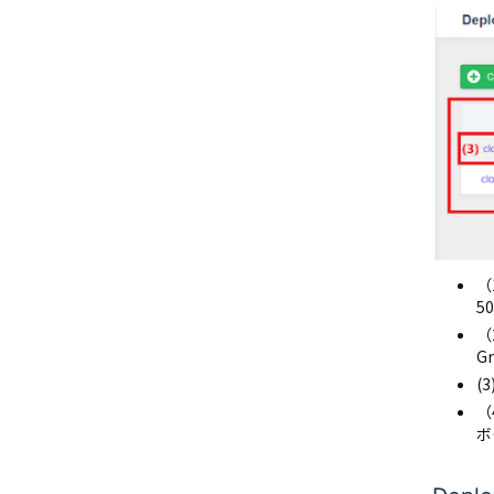
（
5
（
G
(
（
ボ