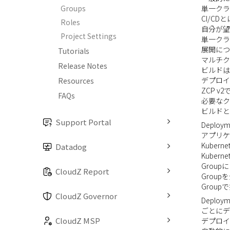
Groups
単一クラ
CI/C
Roles
自分が望
Project Settings
単一クラ
展開につ
Tutorials
マルチク
Release Notes
ビルドは
デプロイ
Resources
ZCP 
FAQs
必要なク
ビルドと
Support Portal
Deploy
アプリケ
Kuber
Datadog
Kubern
Group
CloudZ Report
Group
Grou
CloudZ Governor
Deploy
ごとにデ
CloudZ MSP
デプロイの