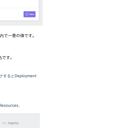
ject内で一意の値です。
空間名です。
とDeployment
。
Resources、