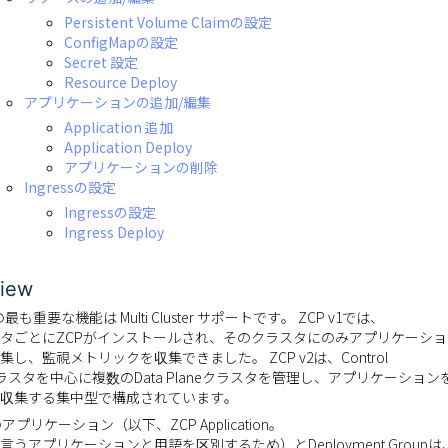
Persistent Volume Claimの設定
ConfigMapの設定
Secret 設定
Resource Deploy
アプリケーションの追加/編集
Application 追加
Application Deploy
アプリケーションの削除
Ingressの設定
Ingressの設定
Ingress Deploy
iew
 の最も重要な機能は Multi Cluster サポートです。 ZCP v1では、
タごとにZCPがインストールされ、そのクラスタにのみアプリケーシ
集し、監視メトリックを収集できました。 ZCP v2は、Control
eクラスタを中心に複数のData Planeクラスタを管理し、アプリケーショ
収集する集中型で構成されています。
2のアプリケーション（以下、ZCP Application。
言うアプリケーションと用語を区別するため）とDeployment Groupは