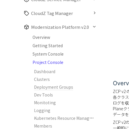
CloudZ Tag Manager
Modernization Platform v2.0
Overview
Getting Started
System Console
Project Console
Dashboard
Clusters
Overv
Deployment Groups
ZCP v2
Dev Tools
各クラス
Monitoting
ログを収
Plan
Logging
データを
K
ubernetes Resource Management
ZCP v
Members
一般的に