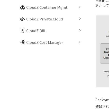
自動的にG
を介して
CloudZ Container Mgmt
CloudZ Private Cloud
CloudZ Bill
CloudZ Cost Manager
Deplo
登録され