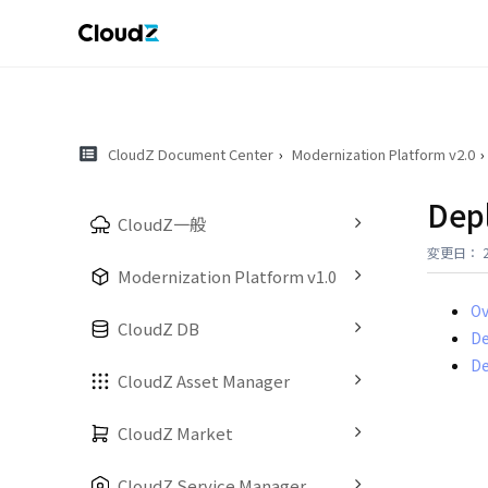
CloudZ Document Center
Modernization Platform v2.0
Dep
CloudZ一般
変更日： 20
Modernization Platform v1.0
Ov
CloudZ DB
D
D
CloudZ Asset Manager
CloudZ Market
CloudZ Service Manager