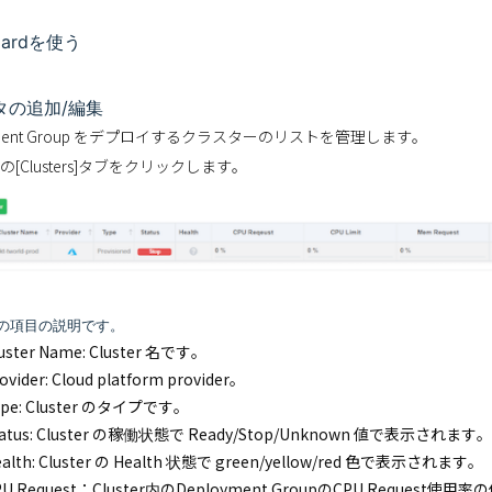
oardを使う
タの追加/編集
yment Group をデプロイするクラスターのリストを管理します。
[Clusters]タブをクリックします。
の項目の説明です。
uster Name: Cluster 名です。
ovider: Cloud platform provider。
ype: Cluster のタイプです。
tatus: Cluster の稼働状態で Ready/Stop/Unknown 値で表示されます。
ealth: Cluster の Health 状態で green/yellow/red 色で表示されます。
PU Request：Cluster内のDeployment GroupのCPU Request使用率