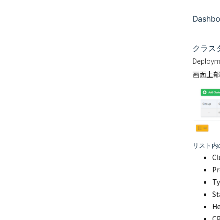
Dashb
クラス
Deplo
画面上部の
リスト内
Cl
Pr
T
S
H
C