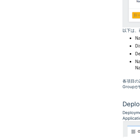
以下は、
N
Di
De
N
N
各項目の
Group
Depl
Deploy
Applic