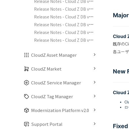
R
elease Notes - Cloud Z DB v1.2.0
R
elease Notes - Cloud Z DB v1.1.0
Majo
R
elease Notes - Cloud Z DB v1.4.0
R
elease Notes - Cloud Z DB v2.0.0
R
elease Notes - Cloud Z DB v2.2.0
Clou
R
elease Notes - Cloud Z DB v2.2.1
既存のC
各ユーザ
CloudZ Asset Manager
CloudZ Market
New F
CloudZ Service Manager
Clou
CloudZ Tag Manager
C
ロ
Modernization Platform v2.0
Support Portal
Fixed