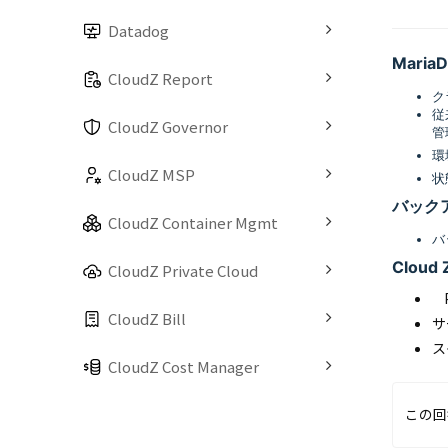
Datadog
Maria
CloudZ Report
ク
従
CloudZ Governor
管
環
CloudZ MSP
状
バック
CloudZ Container Mgmt
バ
Cloud 
CloudZ Private Cloud
P
CloudZ Bill
サ
ス
CloudZ Cost Manager
この回