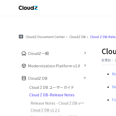
CloudZ Document Center
CloudZ DB
Cloud Z DB-Rele
Clou
CloudZ一般
変更日： 20
Modernization Platform v1.0
Ma
CloudZ DB
Ne
Cloud Z DB ユーザーガイド
Cloud Z DB-Release Notes
Fi
R
elease Notes - Cloud Z DB v1.2.2
Cloud Z DB v1.2.1