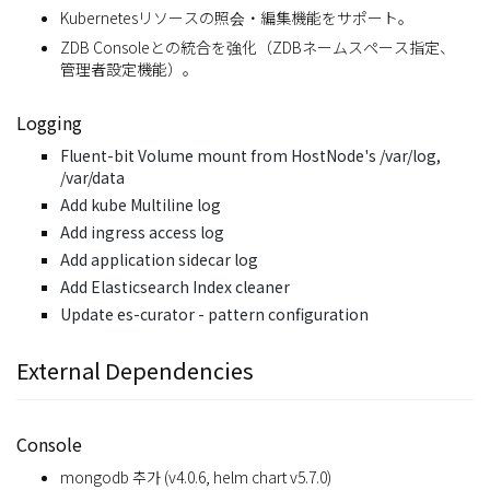
Kubernetesリソースの照会・編集機能をサポート。
ZDB Consoleとの統合を強化（ZDBネームスペース指定、
管理者設定機能）。
Logging
Fluent-bit Volume mount from HostNode's /var/log,
/var/data
Add kube Multiline log
Add ingress access log
Add application sidecar log
Add Elasticsearch Index cleaner
Update es-curator - pattern configuration
External Dependencies
Console
mongodb 추가 (v4.0.6, helm chart v5.7.0)