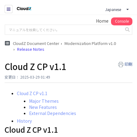
Japanese
Home
Console
CloudZ Document Center
Modernization Platform v1.0
Release Notes
Cloud Z CP v1.1
印刷
変更日： 2025-03-29 01:49
Cloud Z CP v1.1
Major Themes
New Features
External Dependencies
History
Cloud Z CP v1.1