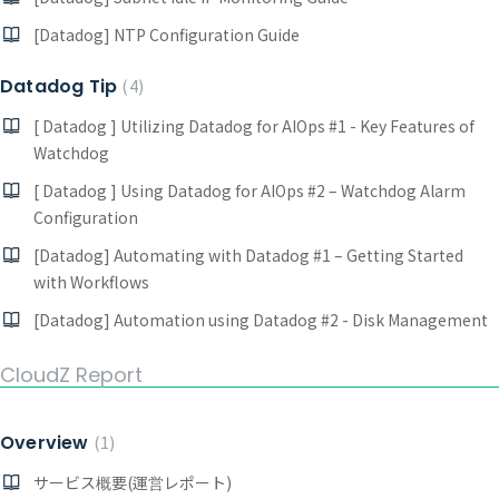
[Datadog] NTP Configuration Guide
Datadog Tip
4
[ Datadog ] Utilizing Datadog for AIOps #1 - Key Features of
Watchdog
[ Datadog ] Using Datadog for AIOps #2 – Watchdog Alarm
Configuration
[Datadog] Automating with Datadog #1 – Getting Started
with Workflows
[Datadog] Automation using Datadog #2 - Disk Management
CloudZ Report
Overview
1
サービス概要(運営レポート)