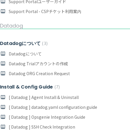
Support Portalユーザーガイド
Support Portal - CSPチケット利用案内
Datadog
Datadogについて
3
Datadogについて
Datadog Trialアカウントの作成
Datadog ORG Creation Request
Install & Config Guide
7
[ Datadog ] Agent Install & Uninstall
[ Datadog ] datadog.yaml configuration guide
[ Datadog ] Opsgenie Integration Guide
[ Datadog ] SSH Check Integration