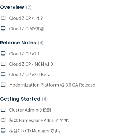
Overview
2
Cloud Z CPとは？
Cloud Z CPの役割
Release Notes
4
Cloud Z CP v1.1
Cloud Z CP - MCM v1.0
Cloud Z CP v2.0 Beta
Modernization Platform v2.3.0 GA Release
Getting Started
4
Cluster Adminの役割
私は Namespace Admin* です。
私はCI / CD Managerです。