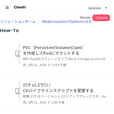
Japanese
Home
Console
ソリューションホーム
Modernization Platform v1.0
How-To
PVC（PersistentVolumeClaim）
を作成してPodにマウントする
IBM Cloudのストレージタイプ Block Storage Access Modes で「ReadWriteOne」可能 ストレージ共有不可 File Storage Access Modes で「ReadWriteMany」可能 ポッドが複数ある場合は、ストレージ...
月, 3月 31, 2025 で 12:59 午後
ZCP v1.2でCI /
CDパイプラインスクリプトを変更する
概要 ZCP はバージョン 1.2.0 にアップグレードされ、Kubernetes 1.13 をサポートするようになりました。 Kubernetes 1.13 の主な変更点の一つは、Docker の代わりに ContainerD を使用することです。詳しくは リンクをご参照ください。 ZCP CI/CD...
月, 3月 31, 2025 で 1:00 午後