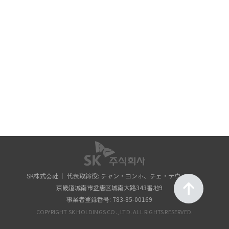
SK株式会社
代表取締役: チャン・ヨンホ、チェ・テウォン
京畿道城南市盆唐区城南大路343番地9
事業者登録番号: 783-85-00169
COPYRIGHT SK HOLDINGS CO., LTD. ALL RIGHTS RESERVED.