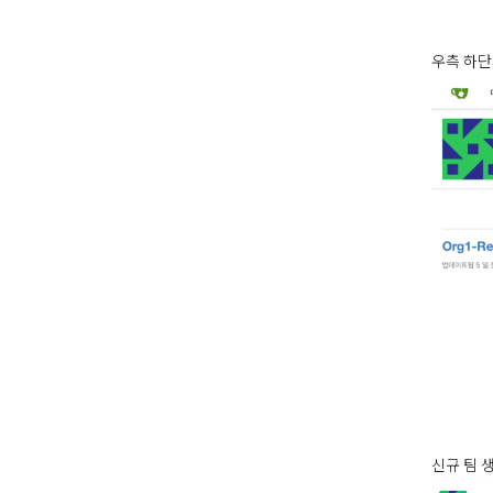
우측 하
신규 팀 