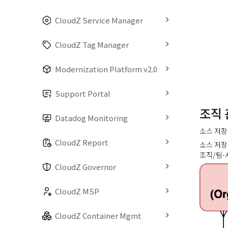
CloudZ Service Manager
CloudZ Tag Manager
Modernization Platform v2.0
Support Portal
조직 
Datadog Monitoring
소스 저장소
CloudZ Report
소스 저장
조직/팀-
CloudZ Governor
CloudZ MSP
CloudZ Container Mgmt