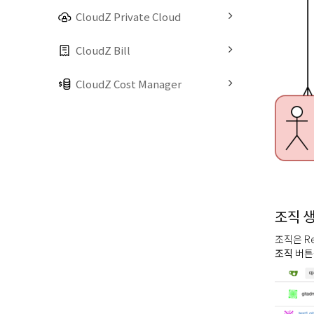
CloudZ Private Cloud
CloudZ Bill
CloudZ Cost Manager
조직 
조직은 R
조직
버튼