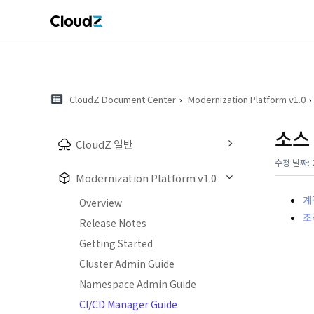
CloudZ Document Center
Modernization Platform v1.0
소스
CloudZ 일반
수정 날짜: 2
Modernization Platform v1.0
계
Overview
조
Release Notes
Getting Started
Cluster Admin Guide
Namespace Admin Guide
CI/CD Manager Guide