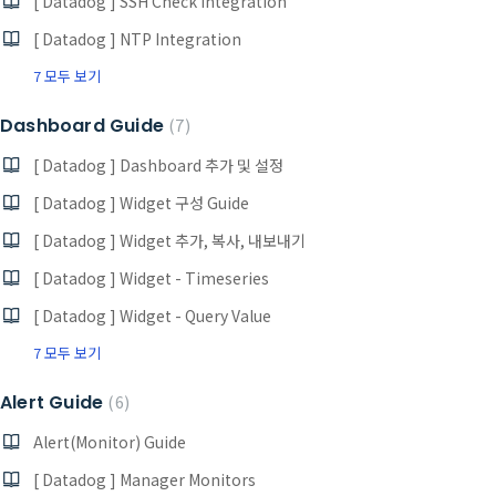
[ Datadog ] SSH Check Integration
[ Datadog ] NTP Integration
7 모두 보기
Dashboard Guide
7
[ Datadog ] Dashboard 추가 및 설정
[ Datadog ] Widget 구성 Guide
[ Datadog ] Widget 추가, 복사, 내보내기
[ Datadog ] Widget - Timeseries
[ Datadog ] Widget - Query Value
7 모두 보기
Alert Guide
6
Alert(Monitor) Guide
[ Datadog ] Manager Monitors