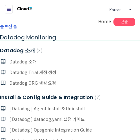
Korean
Home
콘솔
솔루션 홈
Datadog Monitoring
Datadog 소개
3
Datadog 소개
Datadog Trial 계정 생성
Datadog ORG 생성 요청
Install & Config Guide & Integration
7
[ Datadog ] Agent Install & Uninstall
[ Datadog ] datadog.yaml 설정 가이드
[ Datadog ] Opsgenie Integration Guide