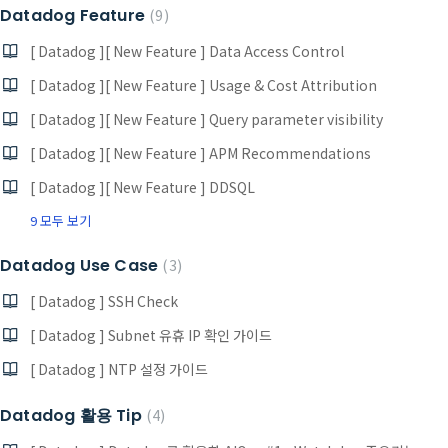
Datadog Feature
9
[ Datadog ][ New Feature ] Data Access Control
[ Datadog ][ New Feature ] Usage & Cost Attribution
[ Datadog ][ New Feature ] Query parameter visibility
[ Datadog ][ New Feature ] APM Recommendations
[ Datadog ][ New Feature ] DDSQL
9 모두 보기
Datadog Use Case
3
[ Datadog ] SSH Check
[ Datadog ] Subnet 유휴 IP 확인 가이드
[ Datadog ] NTP 설정 가이드
Datadog 활용 Tip
4