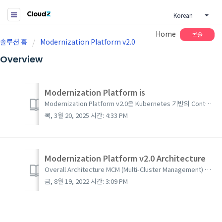
Korean
Home
콘솔
솔루션 홈
Modernization Platform v2.0
Overview
Modernization Platform is
Modernization Platform v2.0은 Kubernetes 기반의 Container Management Platform Service로 CSP(Cloud Service Provider)에서 제공하는 EKS, AKS, GKE, IKS 와 같은 Managed Kubern...
목, 3월 20, 2025 시간: 4:33 PM
Modernization Platform v2.0 Architecture
Overall Architecture MCM (Multi-Cluster Management) Architecture CI/CD Architecture Centralized Monitoring Architecture Centralized Logging Arch...
금, 8월 19, 2022 시간: 3:09 PM